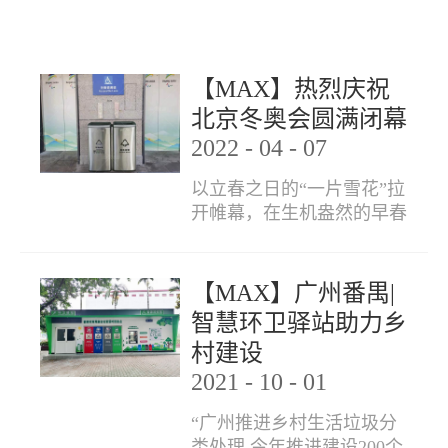
【MAX】热烈庆祝
北京冬奥会圆满闭幕
2022
-
04
-
07
以立春之日的“一片雪花”拉
开帷幕，在生机盎然的早春
时节挥手作...
【MAX】广州番禺|
智慧环卫驿站助力乡
村建设
2021
-
10
-
01
“广州推进乡村生活垃圾分
类处理 今年推进建设200个