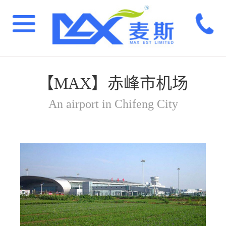
【MAX】赤峰市机场
An airport in Chifeng City